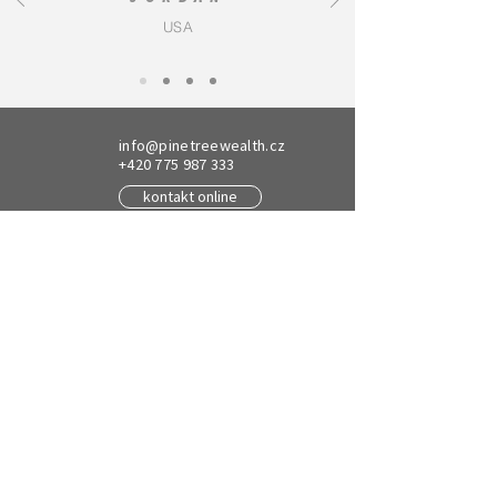
USA
info@pinetreewealth.cz
+420 775 987 333
kontakt online
Kancelář:
The FLOW Building,
Václavské náměstí 47,
11000 Praha 1
Sídlo společnosti:
U Michelského mlýna 8a,
14000 Praha 4, Česko