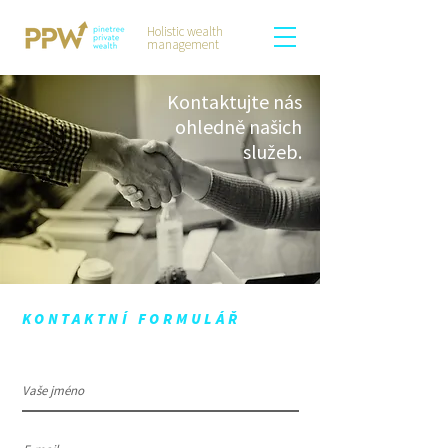
Holistic wealth
management
Kontaktujte nás
ohledně našich
služeb.
KONTAKTNÍ FORMULÁŘ